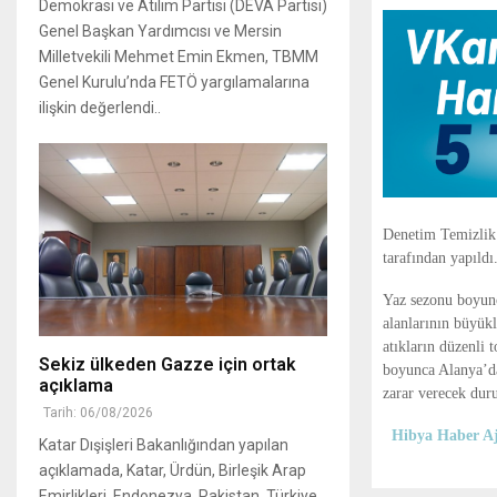
Demokrasi ve Atılım Partisi (DEVA Partisi)
Genel Başkan Yardımcısı ve Mersin
Milletvekili Mehmet Emin Ekmen, TBMM
Genel Kurulu’nda FETÖ yargılamalarına
ilişkin değerlendi..
Denetim Temizlik 
tarafından yapıldı
Yaz sezonu boyunca
alanlarının büyükl
atıkların düzenli 
Sekiz ülkeden Gazze için ortak
boyunca Alanya’da 
açıklama
zarar verecek dur
Tarih: 06/08/2026
Hibya Haber Aj
Katar Dışişleri Bakanlığından yapılan
açıklamada, Katar, Ürdün, Birleşik Arap
Emirlikleri, Endonezya, Pakistan, Türkiye,