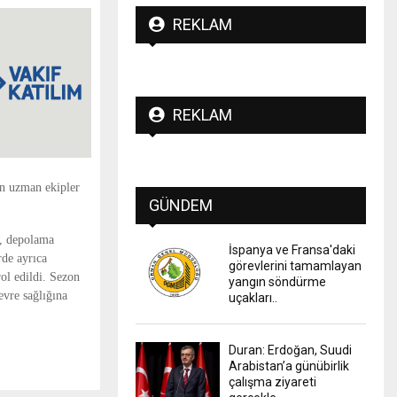
REKLAM
REKLAM
an uzman ekipler
GÜNDEM
ı, depolama
İspanya ve Fransa'daki
rde ayrıca
görevlerini tamamlayan
rol edildi. Sezon
yangın söndürme
evre sağlığına
uçakları..
Duran: Erdoğan, Suudi
Arabistan’a günübirlik
çalışma ziyareti