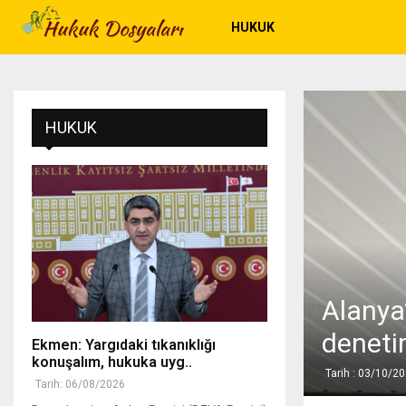
HUKUK
HUKUK
Alanya
deneti
Ekmen: Yargıdaki tıkanıklığı
konuşalım, hukuka uyg..
Tarih : 03/10/2
Tarih: 06/08/2026