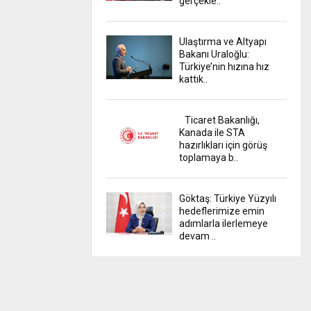
gerçekle..
Ulaştırma ve Altyapı
Bakanı Uraloğlu:
Türkiye’nin hızına hız
kattık..
Ticaret Bakanlığı,
Kanada ile STA
hazırlıkları için görüş
toplamaya b..
Göktaş: Türkiye Yüzyılı
hedeflerimize emin
adımlarla ilerlemeye
devam ..