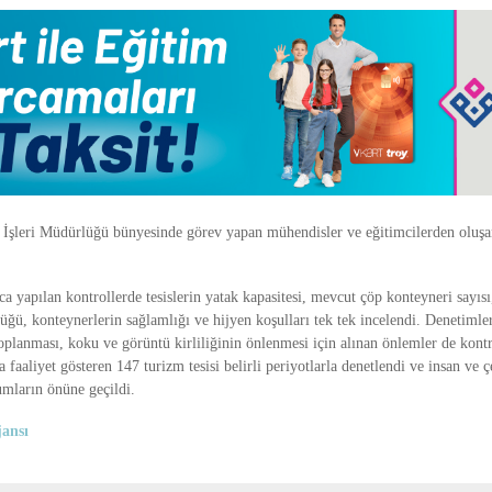
İşleri Müdürlüğü bünyesinde görev yapan mühendisler ve eğitimcilerden oluş
.
 yapılan kontrollerde tesislerin yatak kapasitesi, mevcut çöp konteyneri sayıs
üğü, konteynerlerin sağlamlığı ve hijyen koşulları tek tek incelendi. Denetimle
toplanması, koku ve görüntü kirliliğinin önlenmesi için alınan önlemler de kont
faaliyet gösteren 147 turizm tesisi belirli periyotlarla denetlendi ve insan ve ç
umların önüne geçildi.
ansı