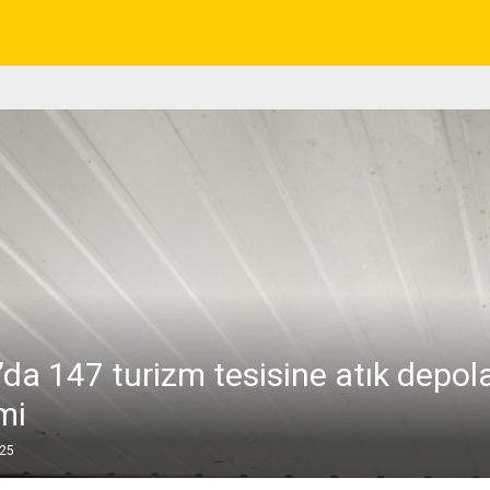
’da 147 turizm tesisine atık depo
mi
025