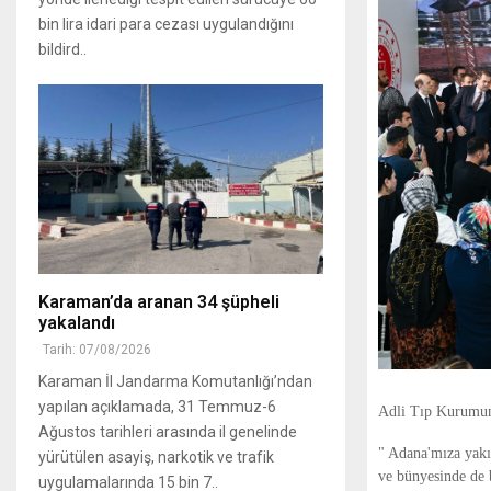
bin lira idari para cezası uygulandığını
bildird..
Karaman’da aranan 34 şüpheli
yakalandı
Tarih: 07/08/2026
Karaman İl Jandarma Komutanlığı’ndan
yapılan açıklamada, 31 Temmuz-6
Adli Tıp Kurumunu
Ağustos tarihleri arasında il genelinde
" Adana'mıza yakı
yürütülen asayiş, narkotik ve trafik
ve bünyesinde de b
uygulamalarında 15 bin 7..