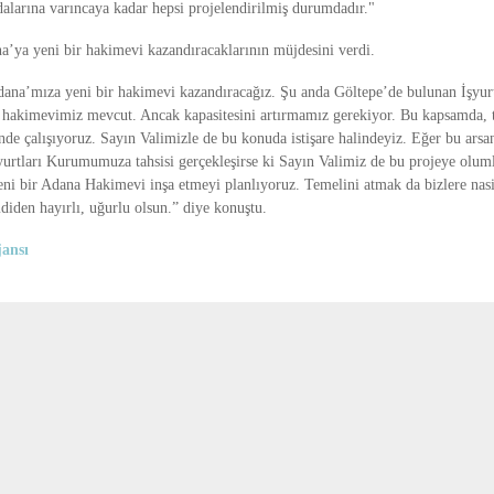
alarına varıncaya kadar hepsi projelendirilmiş durumdadır."
’ya yeni bir hakimevi kazandıracaklarının müjdesini verdi.
dana’mıza yeni bir hakimevi kazandıracağız. Şu anda Göltepe’de bulunan İşyurt
r hakimevimiz mevcut. Ancak kapasitesini artırmamız gerekiyor. Bu kapsamda, t
inde çalışıyoruz. Sayın Valimizle de bu konuda istişare halindeyiz. Eğer bu arsa
yurtları Kurumumuza tahsisi gerçekleşirse ki Sayın Valimiz de bu projeye oluml
yeni bir Adana Hakimevi inşa etmeyi planlıyoruz. Temelini atmak da bizlere nas
diden hayırlı, uğurlu olsun.” diye konuştu.
ansı