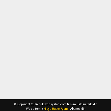
© Copyright 2026 hukukdosyalari.com.tr Tüm Hakları Saklıdır.
Web sitemiz
Hibya Haber Ajansı
Abonesidir.