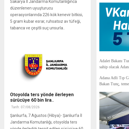
Sakarya İl Jandarma Komutanlığınca
düzenlenen uyuşturucu
operasyonlarında 226 kök kenevir bitkisi,
5 gram kubar esrar, ruhsatsız av tüfeği,
tabanca ve çeşitli suç unsurla..
Adalet Bakanı Tun
sahip olacak Adan
Adana Adli Tıp G
Bakan Tunç, temel
Otoyolda ters yönde ilerleyen
sürücüye 60 bin lira..
Tarih: 07/08/2026
Şanlıurfa, 7 Ağustos (Hibya)- Şanlıurfa İl
Jandarma Komutanlığı, otoyolda ters
yönde ilerlediği tespit edilen sürücüye 60