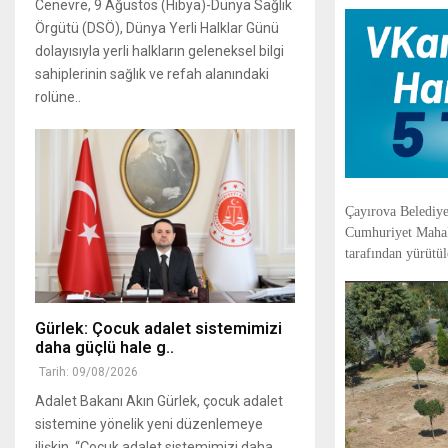
Cenevre, 9 Ağustos (Hibya)-Dünya Sağlık
Örgütü (DSÖ), Dünya Yerli Halklar Günü
dolayısıyla yerli halkların geleneksel bilgi
sahiplerinin sağlık ve refah alanındaki
rolüne..
Çayırova Belediyes
Cumhuriyet Mahall
tarafından yürütül
Gürlek: Çocuk adalet sistemimizi
daha güçlü hale g..
Tarih: 09/08/2026
Adalet Bakanı Akın Gürlek, çocuk adalet
sistemine yönelik yeni düzenlemeye
ilişkin, “Çocuk adalet sistemimizi daha