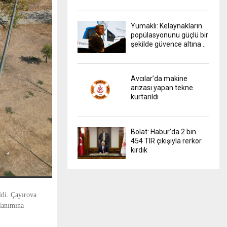
Yumaklı: Kelaynakların
popülasyonunu güçlü bir
şekilde güvence altına ..
Avcılar’da makine
arızası yapan tekne
kurtarıldı
Bolat: Habur’da 2 bin
454 TIR çıkışıyla rerkor
kırdık
ldi. Çayırova
llanımına