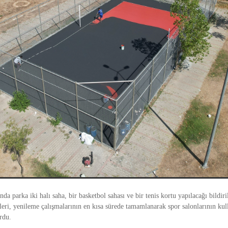
a parka iki halı saha, bir basketbol sahası ve bir tenis kortu yapılacağı bildiri
leri, yenileme çalışmalarının en kısa sürede tamamlanarak spor salonlarının ku
rdu.