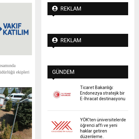
REKLAM
REKLAM
apsamında
GÜNDEM
üdürlüğü ekipleri
Ticaret Bakanlığı:
Endonezya stratejik bir
E-İhracat destinasyonu
YÖK’ten üniversitelerde
öğrenci affı ve yeni
haklar getiren
düzenleme..