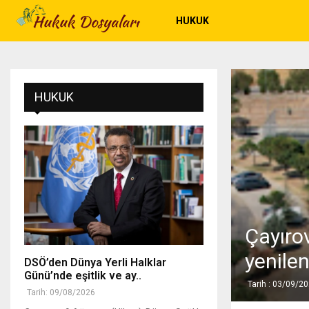
HUKUK
HUKUK
Çayırov
yenilen
DSÖ’den Dünya Yerli Halklar
Günü’nde eşitlik ve ay..
Tarih : 03/09/2
Tarih: 09/08/2026