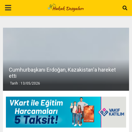
P
R
I
M
Cumhurbaşkanı Erdoğan, Kazakistan'a hareket
A
etti
Tarih : 13/05/2026
R
Y
M