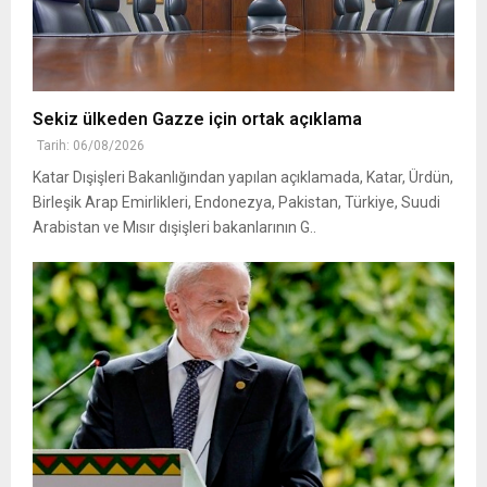
Sekiz ülkeden Gazze için ortak açıklama
Tarih: 06/08/2026
Katar Dışişleri Bakanlığından yapılan açıklamada, Katar, Ürdün,
Birleşik Arap Emirlikleri, Endonezya, Pakistan, Türkiye, Suudi
Arabistan ve Mısır dışişleri bakanlarının G..