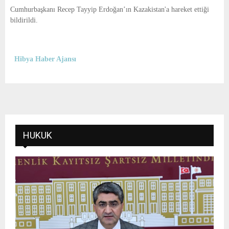
E
Cumhurbaşkanı Recep Tayyip Erdoğan’ın Kazakistan'a hareket ettiği
bildirildi.
N
U
Hibya Haber Ajansı
HUKUK