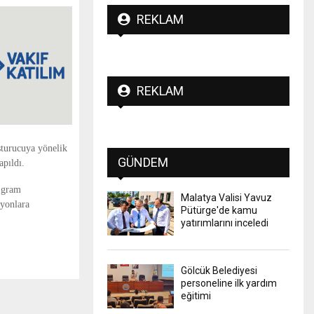
REKLAM
REKLAM
şturucuya yönelik
GÜNDEM
apıldı.
4 gram
Malatya Valisi Yavuz
syonlara
Pütürge'de kamu
yatırımlarını inceledi
Gölcük Belediyesi
personeline ilk yardım
eğitimi