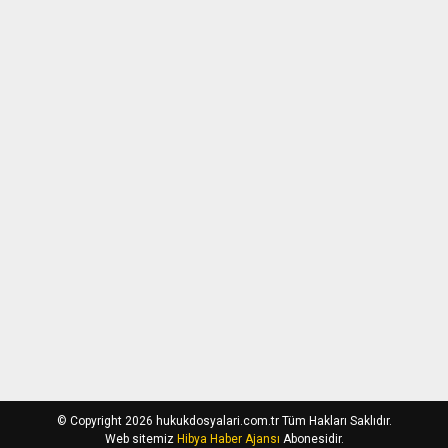
© Copyright 2026 hukukdosyalari.com.tr Tüm Hakları Saklıdır.
Web sitemiz
Hibya Haber Ajansı
Abonesidir.