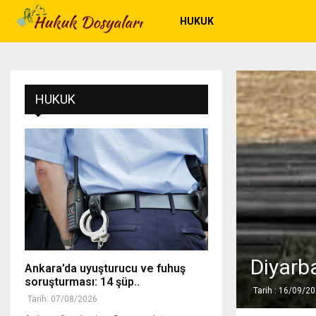
HUKUK
HUKUK
Diyarb
Ankara’da uyuşturucu ve fuhuş
soruşturması: 14 şüp..
Tarih : 16/09/2
Tarih: 07/08/2026