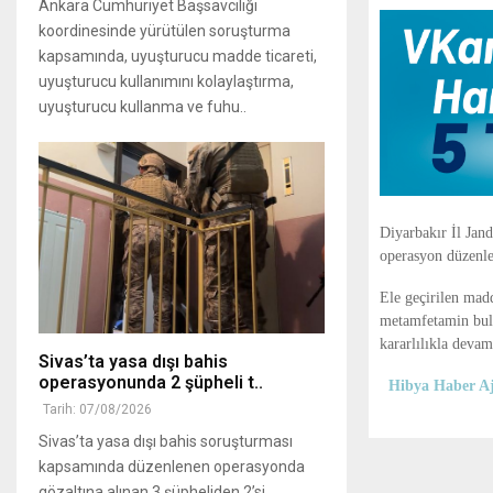
Ankara Cumhuriyet Başsavcılığı
koordinesinde yürütülen soruşturma
kapsamında, uyuşturucu madde ticareti,
uyuşturucu kullanımını kolaylaştırma,
uyuşturucu kullanma ve fuhu..
Diyarbakır İl Jand
operasyon düzenlen
Ele geçirilen mad
metamfetamin bulu
kararlılıkla devam
Sivas’ta yasa dışı bahis
operasyonunda 2 şüpheli t..
Hibya Haber Aj
Tarih: 07/08/2026
Sivas’ta yasa dışı bahis soruşturması
kapsamında düzenlenen operasyonda
gözaltına alınan 3 şüpheliden 2’si