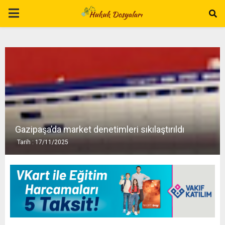
P
R
I
M
A
Gazipaşa’da market denetimleri sıkılaştırıldı
Tarih : 17/11/2025
R
Y
M