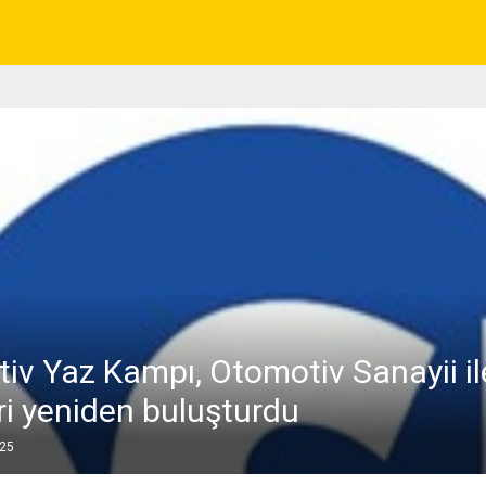
iv Yaz Kampı, Otomotiv Sanayii il
ri yeniden buluşturdu
025