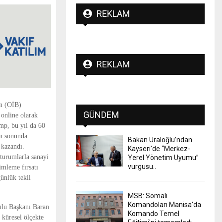
REKLAM
REKLAM
in (OİB)
GÜNDEM
 online olarak
amp, bu yıl da 60
in sonunda
Bakan Uraloğlu’ndan
 kazandı.
Kayseri’de “Merkez-
oturumlarla sanayi
Yerel Yönetim Uyumu”
vurgusu..
imleme fırsatı
ünlük tekil
MSB: Somali
Komandoları Manisa’da
lu Başkanı Baran
Komando Temel
 küresel ölçekte