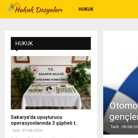
HUKUK
HUKUK
Otomot
gençle
Sakarya’da uyuşturucu
operasyonlarında 3 şüpheli t..
Tarih : 08/08/2
Tarih: 07/08/2026