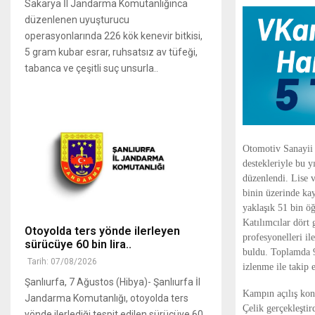
Sakarya İl Jandarma Komutanlığınca
düzenlenen uyuşturucu
operasyonlarında 226 kök kenevir bitkisi,
5 gram kubar esrar, ruhsatsız av tüfeği,
tabanca ve çeşitli suç unsurla..
Otomotiv Sanayii 
destekleriyle bu y
düzenlendi. Lise v
binin üzerinde kay
yaklaşık 51 bin öğ
Katılımcılar dört 
Otoyolda ters yönde ilerleyen
profesyonelleri il
sürücüye 60 bin lira..
buldu. Toplamda 9
Tarih: 07/08/2026
izlenme ile takip 
Şanlıurfa, 7 Ağustos (Hibya)- Şanlıurfa İl
Kampın açılış ko
Jandarma Komutanlığı, otoyolda ters
Çelik gerçekleşti
yönde ilerlediği tespit edilen sürücüye 60