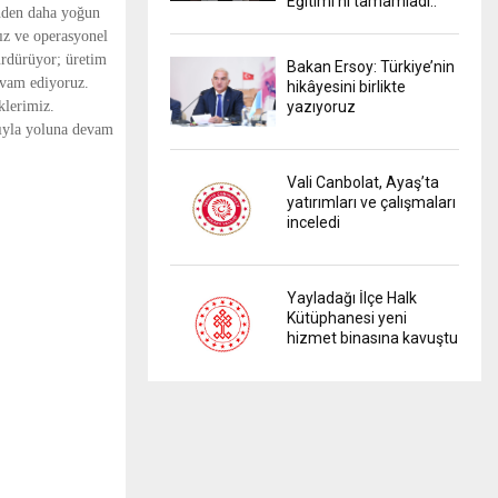
Eğitimi'ni tamamladı..
kinden daha yoğun
ız ve operasyonel
ürdürüyor; üretim
Bakan Ersoy: Türkiye’nin
evam ediyoruz.
hikâyesini birlikte
klerimiz.
yazıyoruz
arıyla yoluna devam
Vali Canbolat, Ayaş’ta
yatırımları ve çalışmaları
inceledi
Yayladağı İlçe Halk
Kütüphanesi yeni
hizmet binasına kavuştu