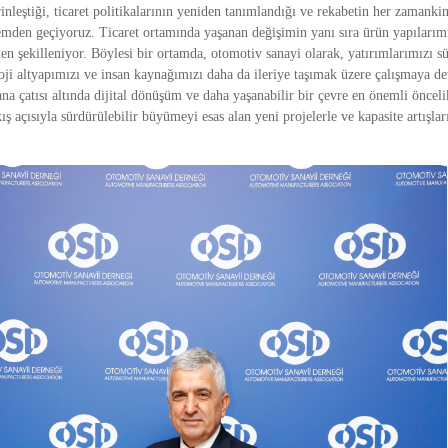
erinleştiği, ticaret politikalarının yeniden tanımlandığı ve rekabetin her zaman
emden geçiyoruz. Ticaret ortamında yaşanan değişimin yanı sıra ürün yapılarım
en şekilleniyor. Böylesi bir ortamda, otomotiv sanayi olarak, yatırımlarımızı s
ji altyapımızı ve insan kaynağımızı daha da ileriye taşımak üzere çalışmaya d
ana çatısı altında dijital dönüşüm ve daha yaşanabilir bir çevre en önemli önceli
ş açısıyla sürdürülebilir büyümeyi esas alan yeni projelerle ve kapasite artışl