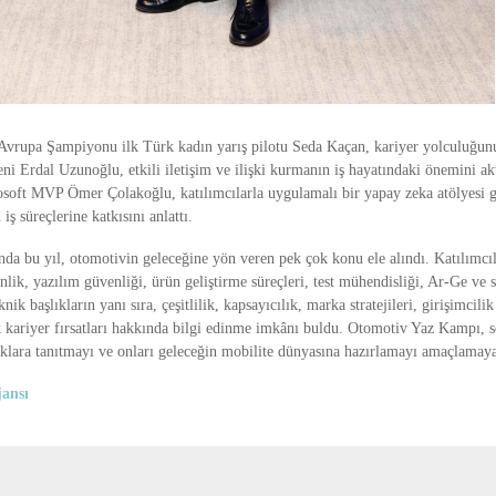
 Avrupa Şampiyonu ilk Türk kadın yarış pilotu Seda Kaçan, kariyer yolculuğunu
ni Erdal Uzunoğlu, etkili iletişim ve ilişki kurmanın iş hayatındaki önemini a
oft MVP Ömer Çolakoğlu, katılımcılarla uygulamalı bir yapay zeka atölyesi g
 iş süreçlerine katkısını anlattı.
a bu yıl, otomotivin geleceğine yön veren pek çok konu ele alındı. Katılımcı
enlik, yazılım güvenliği, ürün geliştirme süreçleri, test mühendisliği, Ar-Ge ve s
knik başlıkların yanı sıra, çeşitlilik, kapsayıcılık, marka stratejileri, girişimcili
 kariyer fırsatları hakkında bilgi edinme imkânı buldu. Otomotiv Yaz Kampı, 
aklara tanıtmayı ve onları geleceğin mobilite dünyasına hazırlamayı amaçlamay
ansı