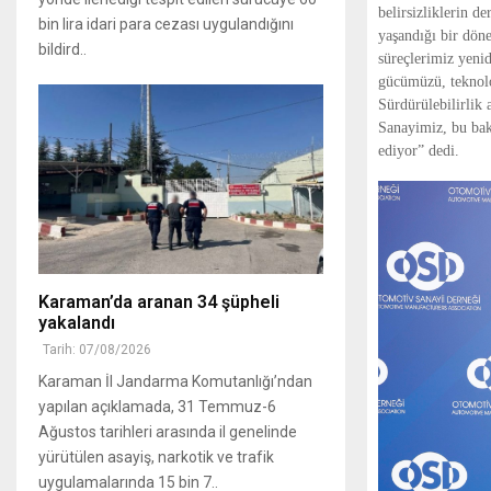
belirsizliklerin d
bin lira idari para cezası uygulandığını
yaşandığı bir dön
bildird..
süreçlerimiz yenid
gücümüzü, teknolo
Sürdürülebilirlik 
Sanayimiz, bu bakı
ediyor” dedi.
Karaman’da aranan 34 şüpheli
yakalandı
Tarih: 07/08/2026
Karaman İl Jandarma Komutanlığı’ndan
yapılan açıklamada, 31 Temmuz-6
Ağustos tarihleri arasında il genelinde
yürütülen asayiş, narkotik ve trafik
uygulamalarında 15 bin 7..