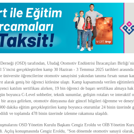
Derneği (OSD) tarafından, Uludağ Otomotiv Endüstrisi İhracatçıları Birliği’n
ıl 5’incisi gerçekleştirilen kamp 30 Haziran - 3 Temmuz 2025 tarihleri arasında
e üniversite öğrencilerine otomotiv sanayisini yakından tanıma fırsatı sunan k
ıt alarak geniş bir öğrenci kitlesine ulaştı. Kamp kapsamında verilen eğitimler
renci katılım sertifikası alırken, 19 bin öğrenci de başarı sertifikası almaya hak
gün boyunca C-Level sohbetler, teknik sunumlar, gelişim rotaları ve interaktif 
e bir araya gelirken, otomotiv dünyasına dair güncel bilgileri öğrenme ve deney
00 dakika eğitim gerçekleştirilen kamp boyunca oturumlar 24 binin üzerinde g
edildi ve toplamda 478 binin üzerinde izlenme rakamına ulaşıldı.
nuşmalarını OSD Yönetim Kurulu Başkanı Cengiz Eroldu ve OİB Yönetim Kuru
rdi. Açılış konuşmasında Cengiz Eroldu, “Son dönemde otomotiv sanayii olarak,