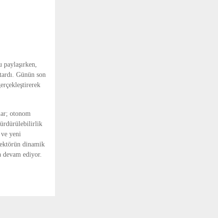
 paylaşırken,
ktardı. Günün son
erçekleştirerek
lar; otonom
ürdürülebilirlik
k ve yeni
sektörün dinamik
a devam ediyor.