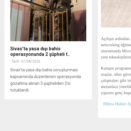
Açılışın ardından
networking eğitme
Sivas’ta yasa dışı bahis
oturumunda Micros
operasyonunda 2 şüpheli t..
yeni teknolojilerin
Tarih: 07/08/2026
Kampın programınd
Sivas’ta yasa dışı bahis soruşturması
araçlar, siber güv
kapsamında düzenlenen operasyonda
çalışmaları gibi te
gözaltına alınan 3 şüpheliden 2’si
mezunlara yönelik
tutuklandı.
yapısını genç kuş
Hibya Haber Aj