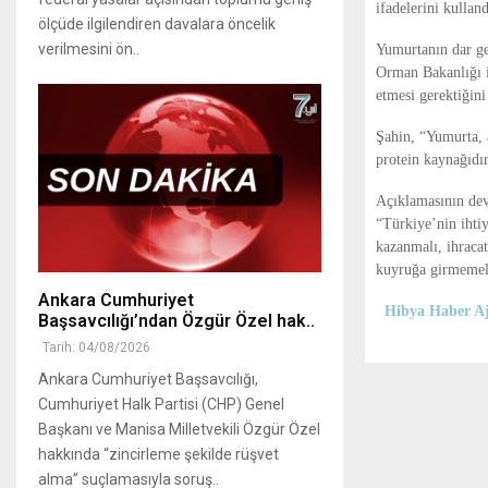
ifadelerini kulland
ölçüde ilgilendiren davalara öncelik
verilmesini ön..
Yumurtanın dar gel
Orman Bakanlığı il
etmesi gerektiğin
Şahin, “Yumurta, a
protein kaynağıdır
Açıklamasının deva
“Türkiye’nin ihti
kazanmalı, ihraca
kuyruğa girmemeli
Ankara Cumhuriyet
Hibya Haber Aj
Başsavcılığı’ndan Özgür Özel hak..
Tarih: 04/08/2026
Ankara Cumhuriyet Başsavcılığı,
Cumhuriyet Halk Partisi (CHP) Genel
Başkanı ve Manisa Milletvekili Özgür Özel
hakkında “zincirleme şekilde rüşvet
alma” suçlamasıyla soruş..