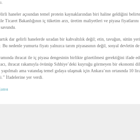
ı.
irli haneler açısından temel protein kaynaklarından biri haline geldiğini belir
e Ticaret Bakanlığının iç tüketim arzı, üretim maliyetleri ve piyasa fiyatlarını 
i savundu.
rtık dar gelirli hanelerde sıradan bir kahvaltılık değil; etin, tavuğun, sütün ye
. Bu nedenle yumurta fiyatı yalnızca tarım piyasasının değil, sosyal devletin d
mında ihracat ile iç piyasa dengesinin birlikte gözetilmesi gerektiğini ifade e
yacı, ihracat rakamıyla övünüp Sıhhiye’deki kuyruğu görmeyen bir ekonomi dili 
t yapılmalı ama vatandaş temel gıdaya ulaşmak için Ankara’nın ortasında 10 lir
.” İfadelerine yer verdi.
ansı