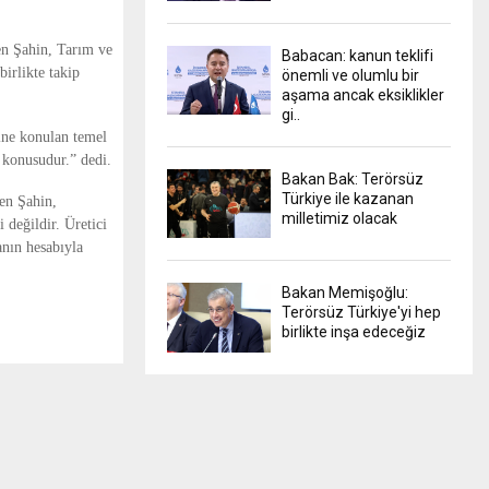
ten Şahin, Tarım ve
Babacan: kanun teklifi
birlikte takip
önemli ve olumlu bir
aşama ancak eksiklikler
gi..
rine konulan temel
e konusudur.” dedi.
Bakan Bak: Terörsüz
Türkiye ile kazanan
den Şahin,
milletimiz olacak
değildir. Üretici
anın hesabıyla
Bakan Memişoğlu:
Terörsüz Türkiye'yi hep
birlikte inşa edeceğiz