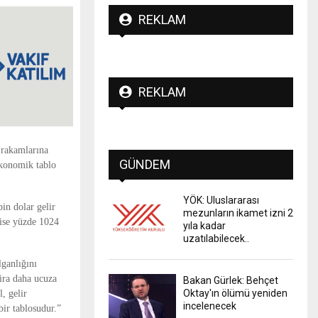
REKLAM
REKLAM
 rakamlarına
GÜNDEM
ekonomik tablo
YÖK: Uluslararası
in dolar gelir
mezunların ikamet izni 2
 ise yüzde 1024
yıla kadar
uzatılabilecek..
lganlığını
ira daha ucuza
Bakan Gürlek: Behçet
Oktay'ın ölümü yeniden
, gelir
incelenecek
bir tablosudur.”