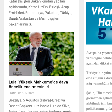
Katar Dışişleri Bakanlığından yapılan
açıklamada, Katar, Ürdün, Birleşik Arap
Emirlikleri, Endonezya, Pakistan, Türkiye,
Suudi Arabistan ve Mısır dışişleri
bakanlarının G..
Avrupa’da yaşanan
yansıdığını belir
açısından dikkat ç
Türkiye’nin yılın 
elde ettiğini akta
Lula, Yüksek Mahkeme'de dava
artış yaşandığını ha
önceliklendirmesini d..
Şahin, “Bu meseley
Tarih: 05/08/2026
görmezden gelmek 
Brezilya, 5 Ağustos (Hibya)-Brezilya
alabilmek için kuy
Devlet Başkanı Luiz Inacio Lula da Silva,
politikasının, gıd
federal yasalar açısından toplumu geniş