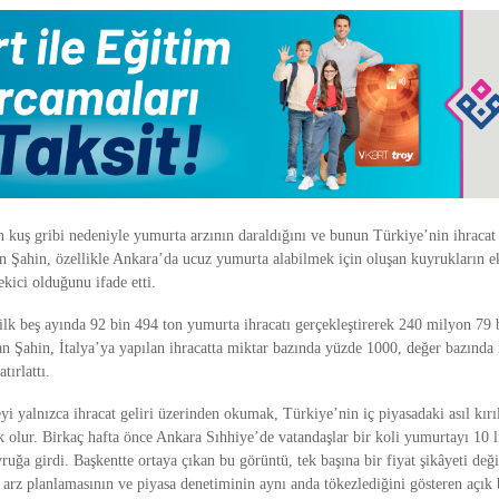
 kuş gribi nedeniyle yumurta arzının daraldığını ve bunun Türkiye’nin ihracat
ten Şahin, özellikle Ankara’da ucuz yumurta alabilmek için oluşan kuyrukların 
ekici olduğunu ifade etti.
ilk beş ayında 92 bin 494 ton yumurta ihracatı gerçekleştirerek 240 milyon 79 b
ran Şahin, İtalya’ya yapılan ihracatta miktar bazında yüzde 1000, değer bazında
tırlattı.
i yalnızca ihracat geliri üzerinden okumak, Türkiye’nin iç piyasadaki asıl kırı
olur. Birkaç hafta önce Ankara Sıhhiye’de vatandaşlar bir koli yumurtayı 10 l
ruğa girdi. Başkentte ortaya çıkan bu görüntü, tek başına bir fiyat şikâyeti değil
a arz planlamasının ve piyasa denetiminin aynı anda tökezlediğini gösteren açık 