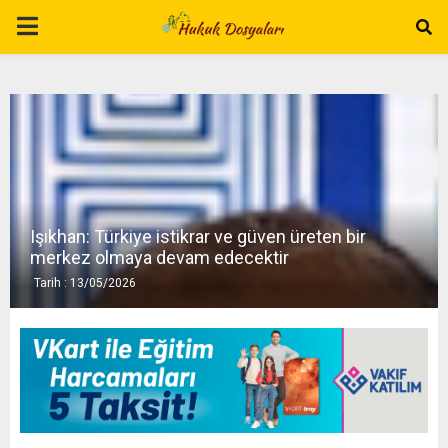
P
R
I
M
Işıkhan: Türkiye istikrar ve güven üreten bir
A
merkez olmaya devam edecektir
Tarih : 13/05/2026
R
Y
M