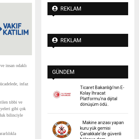
REKLAM
REKLAM
ve insan odaklı
GÜNDEM
ücadelede, infaz
Ticaret Bakanlığı’nın E-
Kolay İhracat
Platformu’na dijital
rilen tıbbi ve
dönüşüm ödü..
lyeleri gibi çok
uk bilinciyle
Makine arızası yapan
kuru yük gemisi
rarlılıkla
Çanakkale'de güvenli