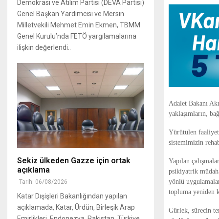
Demokrasi ve Atılım Partisi (DEVA Partisi)
Genel Başkan Yardımcısı ve Mersin
Milletvekili Mehmet Emin Ekmen, TBMM
Genel Kurulu’nda FETÖ yargılamalarına
ilişkin değerlendi..
Adalet Bakanı Akı
yaklaşımların, bağ
Yürütülen faaliye
sistemimizin rehab
Sekiz ülkeden Gazze için ortak
Yapılan çalışmalar
açıklama
psikiyatrik müdaha
yönlü uygulamalar
Tarih: 06/08/2026
topluma yeniden ka
Katar Dışişleri Bakanlığından yapılan
açıklamada, Katar, Ürdün, Birleşik Arap
Gürlek, sürecin te
Emirlikleri, Endonezya, Pakistan, Türkiye,