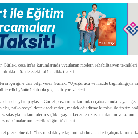
n Gürlek, ceza infaz kurumlarında uygulanan modern rehabilitasyon teknikleri 
ımlılıkla mücadeledeki rolüne dikkat çekti.
tlerin içeriğine dair bilgi veren Gürlek, “Uyuşturucu ve madde bağımlılığıyla m
ilite edici yönünü daha da güçlendiriyoruz” dedi.
a dair detayları paylaşan Gürlek, ceza infaz kurumları çatısı altında hayata geçi
leler, psiko-sosyal destek faaliyetleri, meslek edindirme kursları ile üretim atö
 vasıtasıyla, hükümlülerin sağlıklı yaşam becerileri kazanmalarının ve sorumlul
zandırılmalarının hedeflendiğini ifade etti.
mel prensibine dair “İnsan odaklı yaklaşımımızla bu alandaki çalışmalarımızı ka