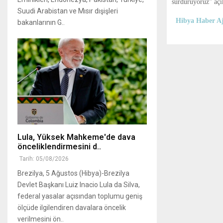
sürdürüyoruz” açı
Suudi Arabistan ve Mısır dışişleri
Hibya Haber Aj
bakanlarının G..
Lula, Yüksek Mahkeme'de dava
önceliklendirmesini d..
Tarih: 05/08/2026
Brezilya, 5 Ağustos (Hibya)-Brezilya
Devlet Başkanı Luiz Inacio Lula da Silva,
federal yasalar açısından toplumu geniş
ölçüde ilgilendiren davalara öncelik
verilmesini ön..